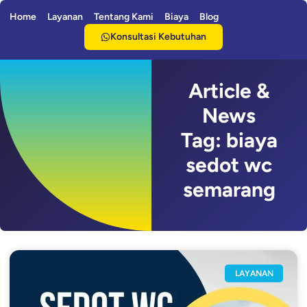
Home
Layanan
Tentang Kami
Biaya
Blog
Konsultasi Kebutuhan
Article &
News
Tag: biaya
sedot wc
semarang
LAYANAN