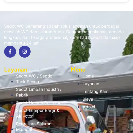
Sedot WC Semarang adalah solusi andalan untuk berbagai
masalah WC dan saluran Anda. Dengan pengalaman, armada
lengkap, dan tenaga profesional, kami hadir cepat dan siap
membantu 24 jam.
Layanan
Menu
Sedot WC / Septic
Home
Tank Penuh
Layanan
Sedot Limbah Industri /
Tentang Kami
Pabrik
Biaya
Sedot Limbah Restoran
Artikel
Sedot Lumpur Banjir &
Air Kotor
Perbaikan Saluran
Mampet