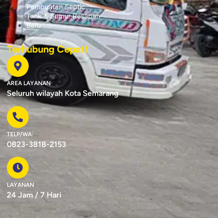
Pembuatan Septic
Tank & Sumur Resapan
Baru
Terhubung Cepat!
AREA LAYANAN
Seluruh wilayah Kota Semarang
TELP/WA:
0823-3818-2153
LAYANAN
24 Jam / 7 Hari