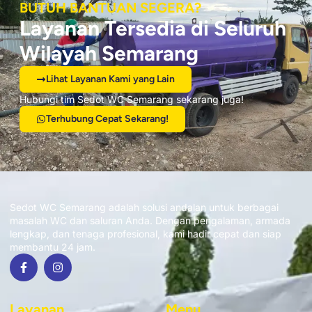
BUTUH BANTUAN SEGERA?
Layanan Tersedia di Seluruh
Wilayah Semarang
Lihat Layanan Kami yang Lain
Hubungi tim Sedot WC Semarang sekarang juga!
Terhubung Cepat Sekarang!
Sedot WC Semarang adalah solusi andalan untuk berbagai
masalah WC dan saluran Anda. Dengan pengalaman, armada
lengkap, dan tenaga profesional, kami hadir cepat dan siap
membantu 24 jam.
Layanan
Menu