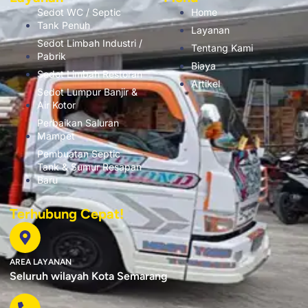
Sedot WC / Septic
Home
Tank Penuh
Layanan
Sedot Limbah Industri /
Tentang Kami
Pabrik
Biaya
Sedot Limbah Restoran
Artikel
Sedot Lumpur Banjir &
Air Kotor
Perbaikan Saluran
Mampet
Pembuatan Septic
Tank & Sumur Resapan
Baru
Terhubung Cepat!
AREA LAYANAN
Seluruh wilayah Kota Semarang