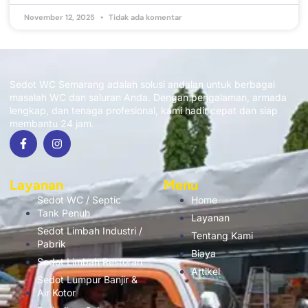
November 12, 2025
Tidak ada komentar
Sedot WC Semarang adalah solusi andalan untuk berbagai
masalah WC dan saluran Anda. Dengan pengalaman, armada
lengkap, dan tenaga profesional, kami hadir cepat dan siap
membantu 24 jam.
Layanan
Menu
Sedot WC / Septic
Home
Tank Penuh
Layanan
Sedot Limbah Industri /
Tentang Kami
Pabrik
Biaya
Sedot Limbah Restoran
Artikel
Sedot Lumpur Banjir &
Air Kotor