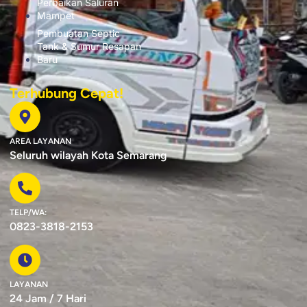
Perbaikan Saluran
Mampet
Pembuatan Septic
Tank & Sumur Resapan
Baru
Terhubung Cepat!
AREA LAYANAN
Seluruh wilayah Kota Semarang
TELP/WA:
0823-3818-2153
LAYANAN
24 Jam / 7 Hari