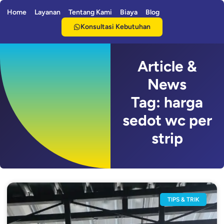
Home
Layanan
Tentang Kami
Biaya
Blog
Konsultasi Kebutuhan
Article &
News
Tag: harga
sedot wc per
strip
TIPS & TRIK