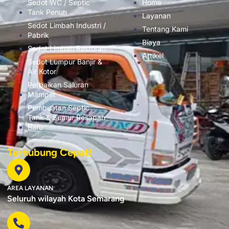
Sedot WC / Septic
Home
Tank Penuh
Layanan
Sedot Limbah Industri /
Tentang Kami
Pabrik
Biaya
Sedot Limbah Restoran
Artikel
Sedot Lumpur Banjir &
Air Kotor
Perbaikan Saluran
Mampet
Pembuatan Septic
Tank & Sumur Resapan
Baru
Terhubung Cepat!
AREA LAYANAN
Seluruh wilayah Kota Semarang