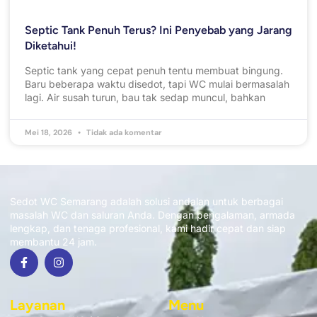
Septic Tank Penuh Terus? Ini Penyebab yang Jarang
Diketahui!
Septic tank yang cepat penuh tentu membuat bingung.
Baru beberapa waktu disedot, tapi WC mulai bermasalah
lagi. Air susah turun, bau tak sedap muncul, bahkan
Mei 18, 2026
Tidak ada komentar
Sedot WC Semarang adalah solusi andalan untuk berbagai
masalah WC dan saluran Anda. Dengan pengalaman, armada
lengkap, dan tenaga profesional, kami hadir cepat dan siap
membantu 24 jam.
Layanan
Menu